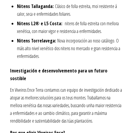
Nitens Tallaganda:
Clásico de folla estreita, moi resistente á
calor, seca e enfermidades foliares.
Nitens L2® e L5 Costa:
nitens de folla estreita con mellora
xenética, con maior vigor e resistencia a enfermidades.
Nitens Torrelavega:
Nova incorporación ao noso catálogo. O
máis alto nivel xenético dos nitens no mercado e gran resistencia a
enfermidades.
Investigación e desenvolvemento para un futuro
sostible
En Viveiros Ence Terra contamos cun equipo de investigación dedicado a
atopar as mellores solucións para os teus montes. Traballamos na
mellora xenética das nosas variedades, buscando unha maior resistencia
a enfermidades e ao cambio climático, para garantir a máxima
rendibilidade e sustentabilidade das túas plantacións.
Por que elixir Viveiros Ence?