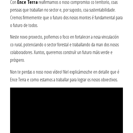
Con
Ence Terra
reafirmamos o noso compromiso co territorio, coas
persoas que traballan no sector e, por suposto, coa sustentabilidade.
Cremos firmemente que o futuro dos nosos montes é fundamental para
o futuro de todos.
Neste novo proxecto, poñemos o foco en fortalecer a nosa vinculación
co rural, potenciando o sector forestal e traballando da man dos nosos
colaboradores. Xuntos, queremos construír un futuro máis verde e
próspero.
Non te perdas o noso novo vídeo! Nel explicámosche en detalle que é
Ence Terra e como estamos a traballar para lograr os nosos obxectivos.