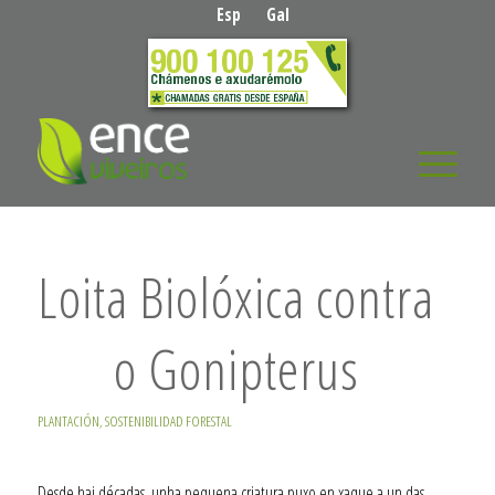
Esp
Gal
Loita Biolóxica contra
o Gonipterus
PLANTACIÓN
,
SOSTENIBILIDAD FORESTAL
Desde hai décadas, unha pequena criatura puxo en xaque a un das