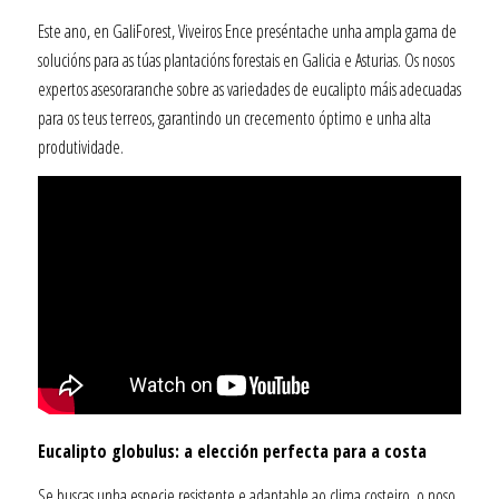
Este ano, en GaliForest, Viveiros Ence preséntache unha ampla gama de
solucións para as túas plantacións forestais en Galicia e Asturias. Os nosos
expertos asesoraranche sobre as variedades de eucalipto máis adecuadas
para os teus terreos, garantindo un crecemento óptimo e unha alta
produtividade.
Eucalipto globulus: a elección perfecta para a costa
Se buscas unha especie resistente e adaptable ao clima costeiro, o noso