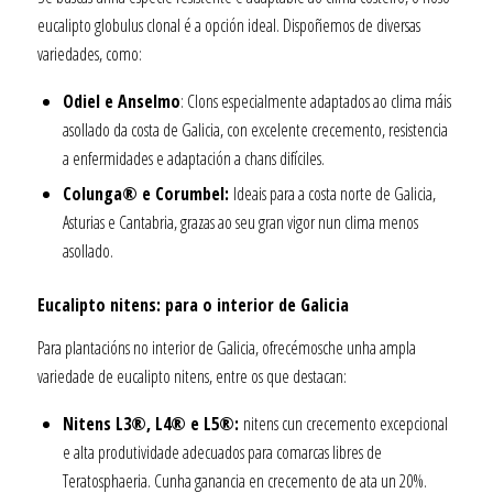
eucalipto globulus clonal é a opción ideal. Dispoñemos de diversas
variedades, como:
Odiel e Anselmo
: Clons especialmente adaptados ao clima máis
asollado da costa de Galicia, con excelente crecemento, resistencia
a enfermidades e adaptación a chans difíciles.
Colunga® e Corumbel:
Ideais para a costa norte de Galicia,
Asturias e Cantabria, grazas ao seu gran vigor nun clima menos
asollado.
Eucalipto nitens: para o interior de Galicia
Para plantacións no interior de Galicia, ofrecémosche unha ampla
variedade de eucalipto nitens, entre os que destacan:
Nitens L3®, L4® e L5®:
nitens cun crecemento excepcional
e alta produtividade adecuados para comarcas libres de
Teratosphaeria. Cunha ganancia en crecemento de ata un 20%.