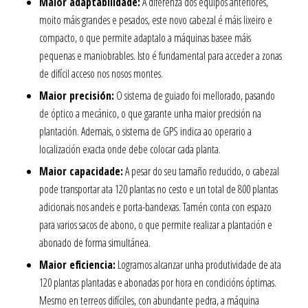
Maior adaptabilidade:
A diferenza dos equipos anteriores,
moito máis grandes e pesados, este novo cabezal é máis lixeiro e
compacto, o que permite adaptalo a máquinas basee máis
pequenas e maniobrables. Isto é fundamental para acceder a zonas
de difícil acceso nos nosos montes.
Maior precisión:
O sistema de guiado foi mellorado, pasando
de óptico a mecánico, o que garante unha maior precisión na
plantación. Ademais, o sistema de GPS indica ao operario a
localización exacta onde debe colocar cada planta.
Maior capacidade:
A pesar do seu tamaño reducido, o cabezal
pode transportar ata 120 plantas no cesto e un total de 800 plantas
adicionais nos andeis e porta-bandexas. Tamén conta con espazo
para varios sacos de abono, o que permite realizar a plantación e
abonado de forma simultánea.
Maior eficiencia:
Logramos alcanzar unha produtividade de ata
120 plantas plantadas e abonadas por hora en condicións óptimas.
Mesmo en terreos difíciles, con abundante pedra, a máquina