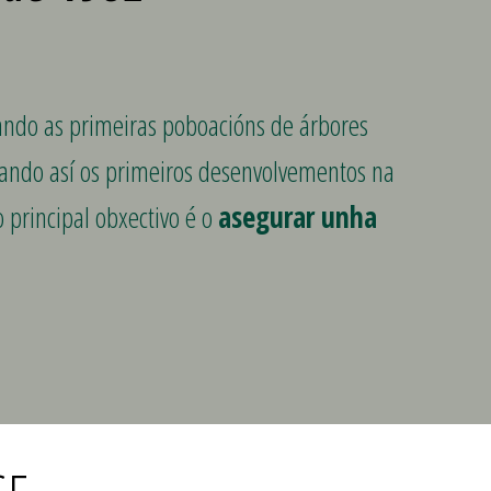
eando as primeiras poboacións de árbores
ciando así os primeiros desenvolvementos na
 principal obxectivo é o
asegurar unha