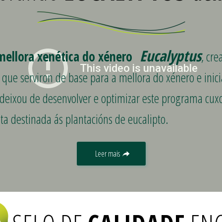
Eucalyptus
ellora xenética do xénero
, cr
a que serviron de base para a mellora do xénero e ini
deixou de desenvolver e optimizar este programa cuxo
ta destinada ás plantacións de eucalipto.
Leer mais