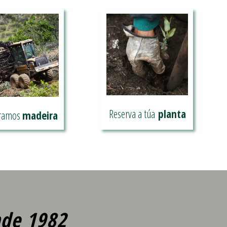
Reserva a túa
planta
ramos
madeira
ercamos a túa
A túa planta aínda mais
ira, aproveitamos
preto
o teu monte
de 1982