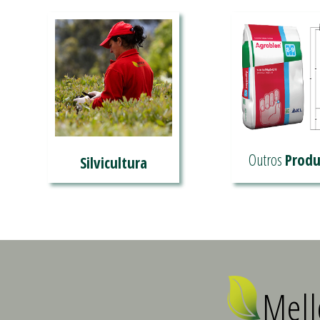
Outros
Produ
Silvicultura
O mellor para os
Recomendacions de
clientes
plantación
Mel