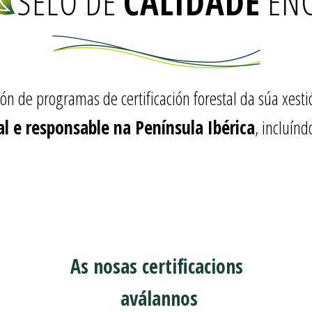
SELO DE
CALIDADE
EN
ción de programas de certificación forestal da súa xes
al e responsable na Península Ibérica
, incluínd
As nosas certificacions
aválannos