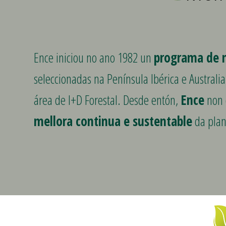
Ence iniciou no ano 1982 un
programa de m
seleccionadas na Península Ibérica e Australi
área de I+D Forestal. Desde entón,
Ence
non 
mellora continua e sustentable
da plan