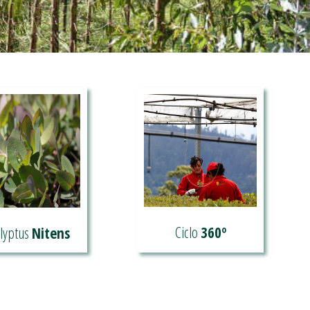
Ciclo
360º
lyptus
Nitens
Confía no noso ciclo
ece mais sobre os
360
 Eucalyptus Nitens