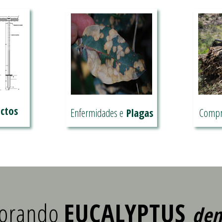
ctos
Enfermidades e
Plagas
Comp
Estratexia de control de
M
 nosos
pragas e enfermidades
made
I+D
lorando
EUCALYPTUS
den