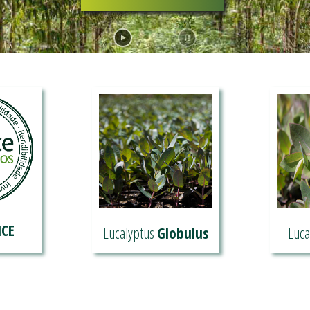
NCE
Eucalyptus
Globulus
Euca
Coñece mais sobre os
 noso
Coñ
nosos Eucalyptus
ADE
nosos
Globulus