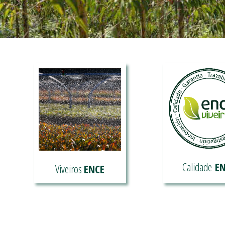
Calidade
E
Viveiros
ENCE
Coñece mais do
Mellorando Eucalyptus
SELO DE CALID
dende 1982