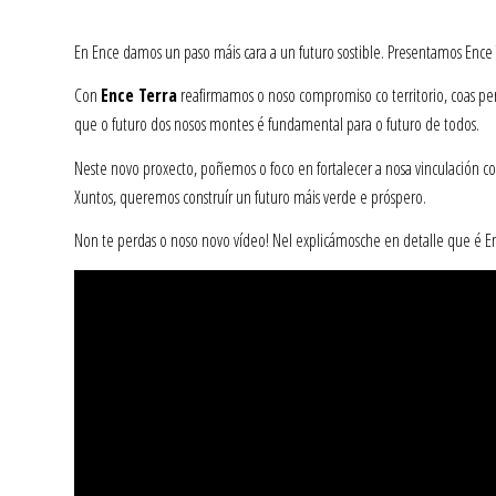
En Ence damos un paso máis cara a un futuro sostible. Presentamos Ence Te
Con
Ence Terra
reafirmamos o noso compromiso co territorio, coas per
que o futuro dos nosos montes é fundamental para o futuro de todos.
Neste novo proxecto, poñemos o foco en fortalecer a nosa vinculación co
Xuntos, queremos construír un futuro máis verde e próspero.
Non te perdas o noso novo vídeo! Nel explicámosche en detalle que é Enc