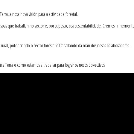
rra, a nosa nova visión para a actividade forestal.
soas que traballan no sector e, por suposto, coa sustentabilidade. Cremos firmement
 rural, potenciando o sector forestal e traballando da man dos nosos colaboradores.
e Terra e como estamos a traballar para lograr os nosos obxectivos.