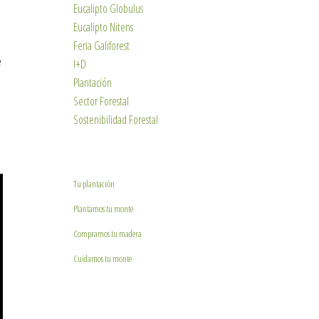
Eucalipto Globulus
Eucalipto Nitens
Feria Galiforest
e
I+D
Plantación
Sector Forestal
Sostenibilidad Forestal
Tu plantación
Plantamos tu monte
Compramos tu madera
Cuidamos tu monte